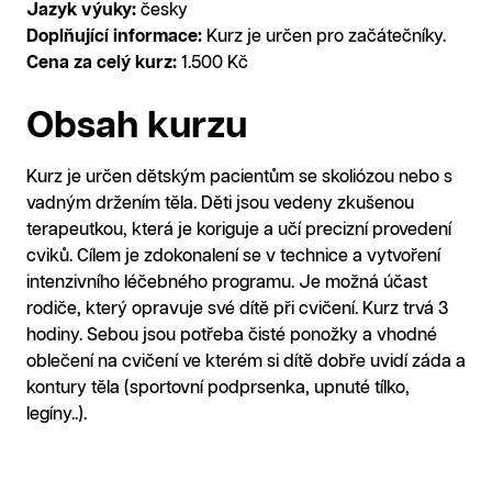
Jazyk výuky:
česky
Doplňující informace:
Kurz je určen pro začátečníky.
Cena za celý kurz:
1.500 Kč
Obsah kurzu
Kurz je určen dětským pacientům se skoliózou nebo s
vadným držením těla. Děti jsou vedeny zkušenou
terapeutkou, která je koriguje a učí precizní provedení
cviků. Cílem je zdokonalení se v technice a vytvoření
intenzivního léčebného programu. Je možná účast
rodiče, který opravuje své dítě při cvičení. Kurz trvá 3
hodiny. Sebou jsou potřeba čisté ponožky a vhodné
oblečení na cvičení ve kterém si dítě dobře uvidí záda a
kontury těla (sportovní podprsenka, upnuté tílko,
legíny..).