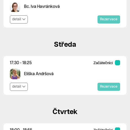
Bc. Iva Havránková
detail
Rezervace
Středa
17:30 - 18:25
Začátečníci
Eliška Andršová
detail
Rezervace
Čtvrtek