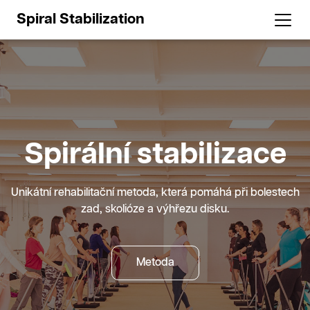
Spiral Stabilization
 stabilizace
vá cvičení
vá cvičení
zy pro
Spirální stabilizace
i i dospělé
i i dospělé
erapeuty a
omáhá při bolestech
Unikátní rehabilitační metoda, která pomáhá při bolestech
isku.
zad, skolióze a výhřezu disku.
cienty
 stabilizace.
 stabilizace.
dokonale na našich
Metoda
Metoda
o pacienty.
Léčba
Léčba