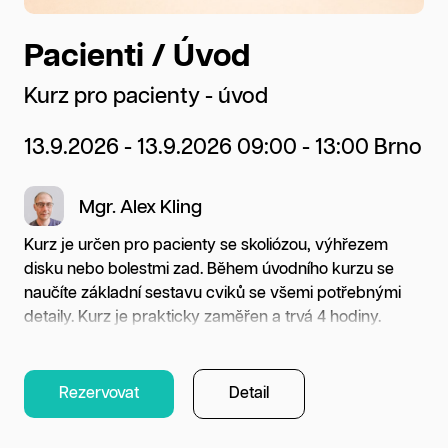
acienti / Úvod
Terap
konč
rz pro pacienty - úvod
Kurz pr
.9.2026 - 13.9.2026 09:00 - 13:00 Brno
dolní k
Mgr. Alex Kling
22.8.20
Praha
z je určen pro pacienty se skoliózou, výhřezem
ku nebo bolestmi zad. Během úvodního kurzu se
číte základní sestavu cviků se všemi potřebnými
B
aily. Kurz je prakticky zaměřen a trvá 4 hodiny.
Jaké jsou
em kurzu je osvojení sestavy cviků pro dlouhodobou
týkajících
ácí péči. Na cvičení potřebujete čisté ponožky a
anatomické
dné oblečení na cvičení.
Rezervovat
Detail
šlach a po
postupně 