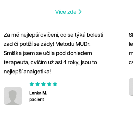
Více zde
 mě nejlepší cvičení, co se týká bolesti
SM sys
ad či potíží se zády! Metodu MUDr.
let po
míška jsem se učila pod dohledem
mě dos
rapeuta, cvičím už asi 4 roky, jsou to
cvičen
jlepší analgetika!
Lenka M.
pacient