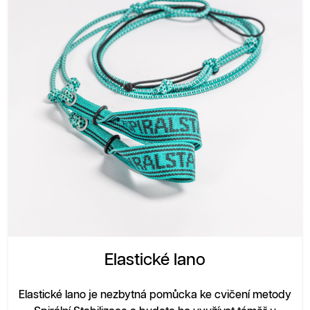
Elastické lano
Elastické lano je nezbytná pomůcka ke cvičení metody