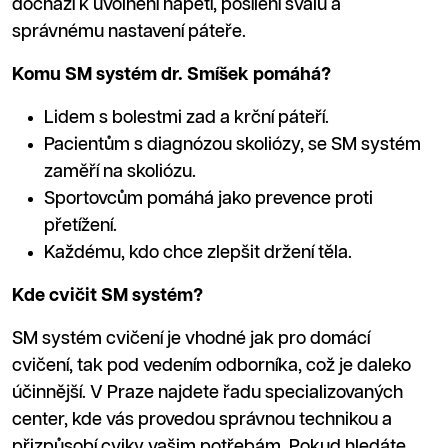
dochází k uvolnění napětí, posílení svalů a
správnému nastavení páteře.
Komu SM systém dr. Smíšek pomáhá?
Lidem s bolestmi zad a krční páteří.
Pacientům s diagnózou skoliózy, se SM systém
zaměří na skoliózu.
Sportovcům pomáhá jako prevence proti
přetížení.
Každému, kdo chce zlepšit držení těla.
Kde cvičit SM systém?
SM systém cvičení je vhodné jak pro domácí
cvičení, tak pod vedením odborníka, což je daleko
účinnější. V Praze najdete řadu specializovaných
center, kde vás provedou správnou technikou a
přizpůsobí cviky vašim potřebám. Pokud hledáte