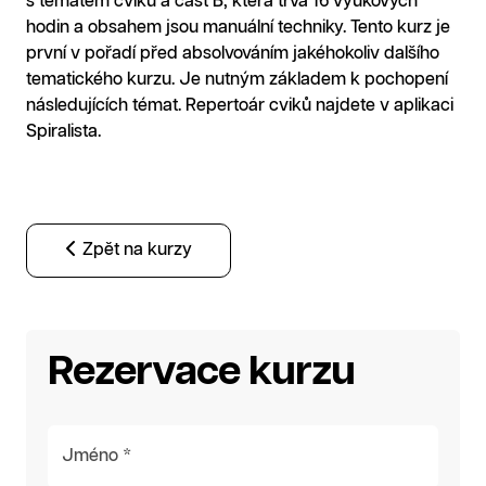
s tématem cviků a část B, která trvá 16 výukových
hodin a obsahem jsou manuální techniky. Tento kurz je
první v pořadí před absolvováním jakéhokoliv dalšího
tematického kurzu. Je nutným základem k pochopení
následujících témat. Repertoár cviků najdete v aplikaci
Spiralista.
Zpět na kurzy
Rezervace kurzu
Jméno *