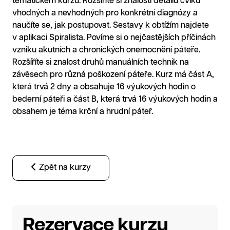
tematickém kurzu. Rozšíříte si znalosti detailů cviků
vhodných a nevhodných pro konkrétní diagnózy a
naučíte se, jak postupovat. Sestavy k obtížím najdete
v aplikaci Spiralista. Povíme si o nejčastějších příčinách
vzniku akutních a chronických onemocnění páteře.
Rozšíříte si znalost druhů manuálních technik na
závěsech pro různá poškození páteře. Kurz má část A,
která trvá 2 dny a obsahuje 16 výukových hodin o
bederní páteři a část B, která trvá 16 výukových hodin a
obsahem je téma krční a hrudní páteř.
Zpět na kurzy
Rezervace kurzu