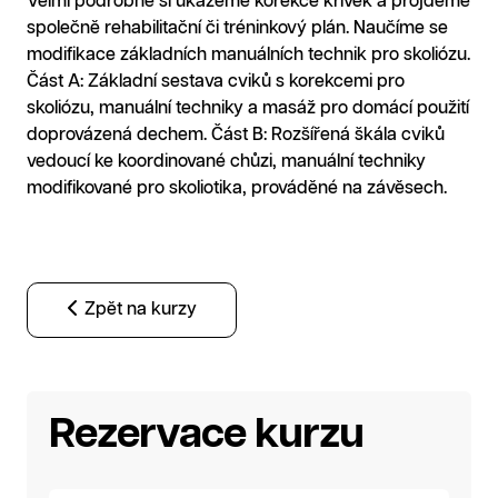
Velmi podrobně si ukážeme korekce křivek a projdeme
společně rehabilitační či tréninkový plán. Naučíme se
modifikace základních manuálních technik pro skoliózu.
Část A: Základní sestava cviků s korekcemi pro
skoliózu, manuální techniky a masáž pro domácí použití
doprovázená dechem. Část B: Rozšířená škála cviků
vedoucí ke koordinované chůzi, manuální techniky
modifikované pro skoliotika, prováděné na závěsech.
Zpět na kurzy
Rezervace kurzu