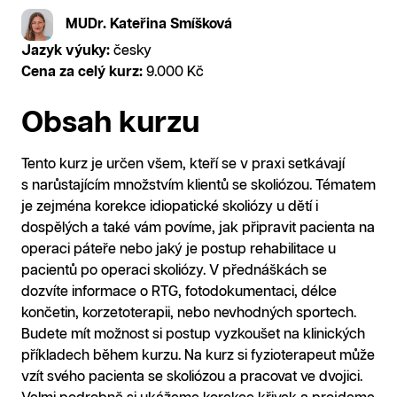
MUDr. Kateřina Smíšková
Jazyk výuky:
česky
Cena za celý kurz:
9.000 Kč
Obsah kurzu
Tento kurz je určen všem, kteří se v praxi setkávají
s narůstajícím množstvím klientů se skoliózou. Tématem
je zejména korekce idiopatické skoliózy u dětí i
dospělých a také vám povíme, jak připravit pacienta na
operaci páteře nebo jaký je postup rehabilitace u
pacientů po operaci skoliózy. V přednáškách se
dozvíte informace o RTG, fotodokumentaci, délce
končetin, korzetoterapii, nebo nevhodných sportech.
Budete mít možnost si postup vyzkoušet na klinických
příkladech během kurzu. Na kurz si fyzioterapeut může
vzít svého pacienta se skoliózou a pracovat ve dvojici.