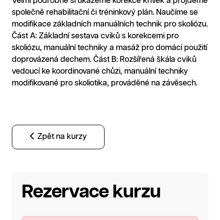
Velmi podrobně si ukážeme korekce křivek a projdeme
společně rehabilitační či tréninkový plán. Naučíme se
modifikace základních manuálních technik pro skoliózu.
Část A: Základní sestava cviků s korekcemi pro
skoliózu, manuální techniky a masáž pro domácí použití
doprovázená dechem. Část B: Rozšířená škála cviků
vedoucí ke koordinované chůzi, manuální techniky
modifikované pro skoliotika, prováděné na závěsech.
Zpět na kurzy
Rezervace kurzu