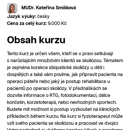
MUDr. Kateřina Smíšková
Jazyk výuky:
česky
Cena za celý kurz:
9.000 Kč
Obsah kurzu
Tento kurz je určen všem, kteří se v praxi setkávají
s narůstajícím množstvím klientů se skoliózou. Tématem
je zejména korekce idiopatické skoliózy u dětí i
dospělých a také vám povíme, jak připravit pacienta na
operaci páteře nebo jaký je postup rehabilitace u
pacientů po operaci skoliózy. V přednáškách se
dozvíte informace o RTG, fotodokumentaci, délce
končetin, korzetoterapii, nebo nevhodných sportech.
Budete mít možnost si postup vyzkoušet na klinických
příkladech během kurzu. Na kurz si fyzioterapeut může
vzít svého pacienta se skoliózou a pracovat ve dvojici.