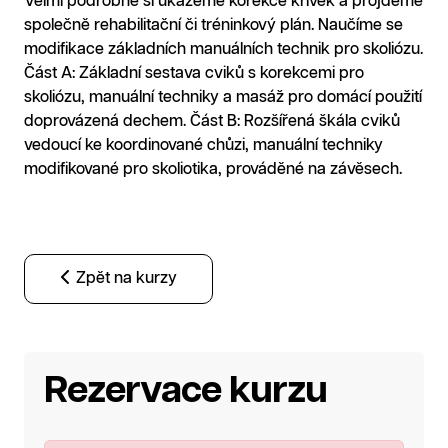
Velmi podrobně si ukážeme korekce křivek a projdeme
společně rehabilitační či tréninkový plán. Naučíme se
modifikace základních manuálních technik pro skoliózu.
Část A: Základní sestava cviků s korekcemi pro
skoliózu, manuální techniky a masáž pro domácí použití
doprovázená dechem. Část B: Rozšířená škála cviků
vedoucí ke koordinované chůzi, manuální techniky
modifikované pro skoliotika, prováděné na závěsech.
Zpět na kurzy
Rezervace kurzu