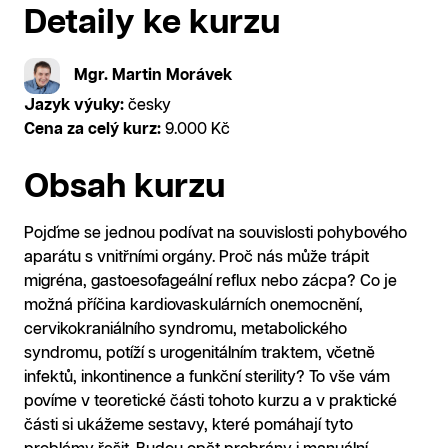
Detaily ke kurzu
Mgr. Martin Morávek
Jazyk výuky:
česky
Cena za celý kurz:
9.000 Kč
Obsah kurzu
Pojďme se jednou podívat na souvislosti pohybového
aparátu s vnitřními orgány. Proč nás může trápit
migréna, gastoesofageální reflux nebo zácpa? Co je
možná příčina kardiovaskulárních onemocnění,
cervikokraniálního syndromu, metabolického
syndromu, potíží s urogenitálním traktem, včetně
infektů, inkontinence a funkční sterility? To vše vám
povíme v teoretické části tohoto kurzu a v praktické
části si ukážeme sestavy, které pomáhají tyto