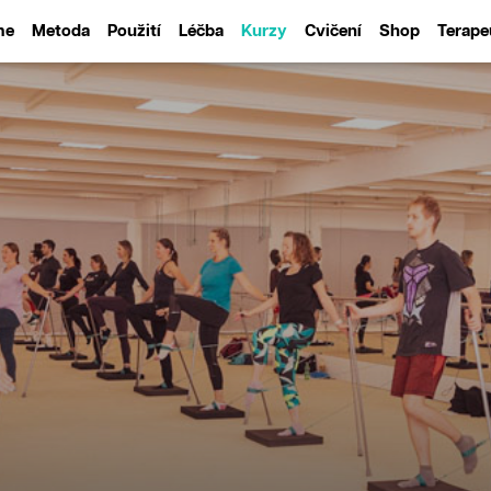
me
Metoda
Použití
Léčba
Kurzy
Cvičení
Shop
Terape