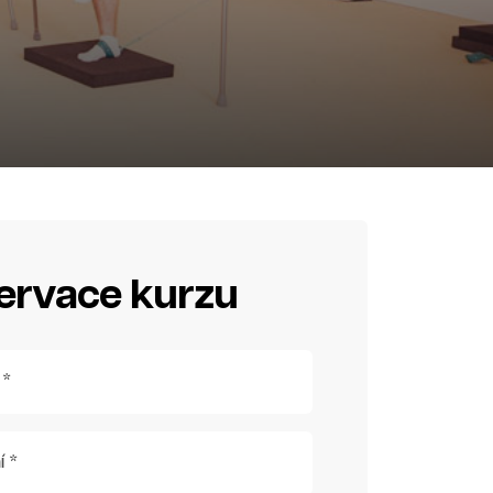
ervace kurzu
 *
í *