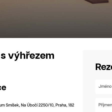
y s výhřezem
Rez
ce
Jméno
Příjmen
rum Smíšek, Na Úbočí 2250/10, Praha, 182