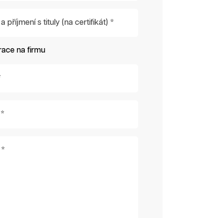
příjmení s tituly (na certifikát) *
race na firmu
*
 *
 *