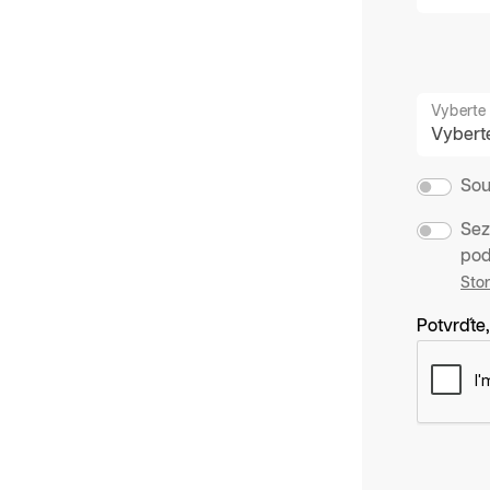
Vyberte 
Sou
Sez
pod
Sto
Potvrďte,