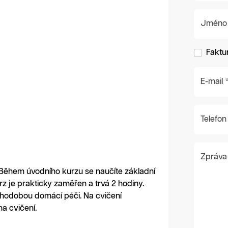
Jméno a 
Faktu
E-mail 
Telefon
Zpráva
 Během úvodního kurzu se naučíte základní
z je prakticky zaměřen a trvá 2 hodiny.
ouhodobou domácí péči. Na cvičení
a cvičení.