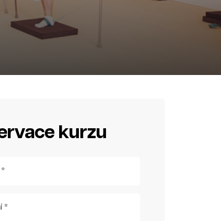
ervace kurzu
 *
í *