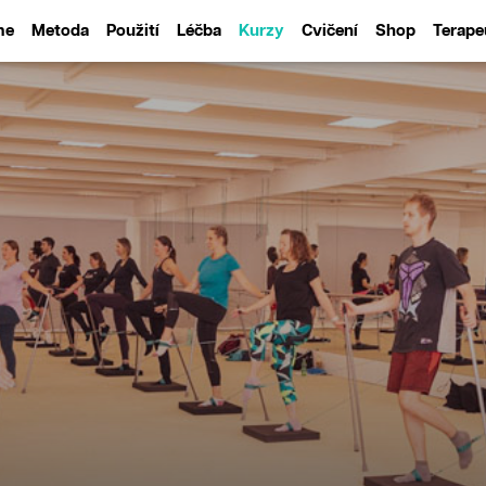
me
Metoda
Použití
Léčba
Kurzy
Cvičení
Shop
Terape