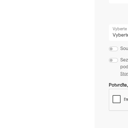
Vyberte 
Sou
Sez
pod
Sto
Potvrďte,