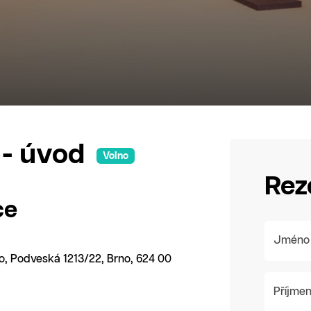
 - úvod
Volno
Rez
ce
Jméno
no, Podveská 1213/22, Brno, 624 00
Příjmen