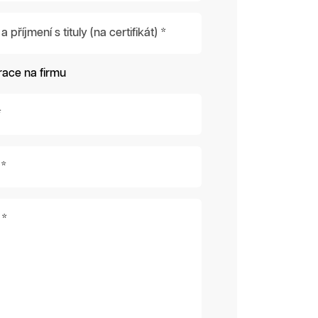
příjmení s tituly (na certifikát) *
race na firmu
*
 *
 *