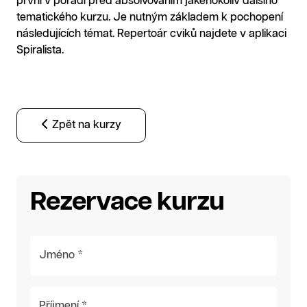
první v pořadí před absolvováním jakéhokoliv dalšího
tematického kurzu. Je nutným základem k pochopení
následujících témat. Repertoár cviků najdete v aplikaci
Spiralista.
Zpět na kurzy
Rezervace kurzu
Jméno *
Příjmení *