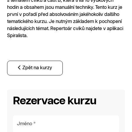
s tématem cviků a část B, která trvá 16 výukových
hodin a obsahem jsou manuální techniky. Tento kurz je
první v pořadí před absolvováním jakéhokoliv dalšího
tematického kurzu. Je nutným základem k pochopení
následujících témat. Repertoár cviků najdete v aplikaci
Spiralista.
Zpět na kurzy
Rezervace kurzu
Jméno *