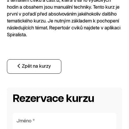
s tématem cviků a část B, která trvá 16 výukových
hodin a obsahem jsou manuální techniky. Tento kurz je
první v pořadí před absolvováním jakéhokoliv dalšího
tematického kurzu. Je nutným základem k pochopení
následujících témat. Repertoár cviků najdete v aplikaci
Spiralista.
Zpět na kurzy
Rezervace kurzu
Jméno *