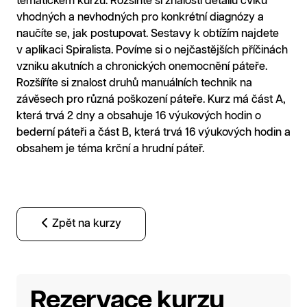
tematickém kurzu. Rozšíříte si znalosti detailů cviků
vhodných a nevhodných pro konkrétní diagnózy a
naučíte se, jak postupovat. Sestavy k obtížím najdete
v aplikaci Spiralista. Povíme si o nejčastějších příčinách
vzniku akutních a chronických onemocnění páteře.
Rozšíříte si znalost druhů manuálních technik na
závěsech pro různá poškození páteře. Kurz má část A,
která trvá 2 dny a obsahuje 16 výukových hodin o
bederní páteři a část B, která trvá 16 výukových hodin a
obsahem je téma krční a hrudní páteř.
Zpět na kurzy
Rezervace kurzu