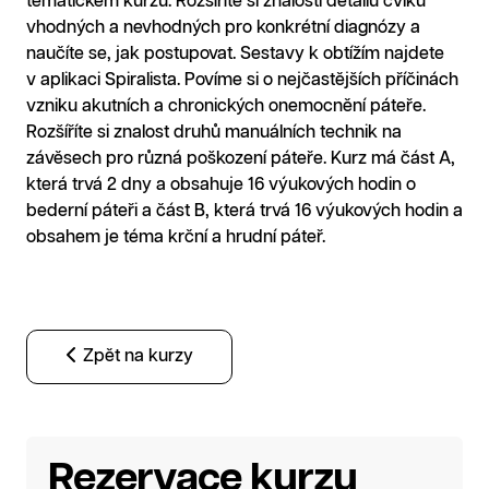
tematickém kurzu. Rozšíříte si znalosti detailů cviků
vhodných a nevhodných pro konkrétní diagnózy a
naučíte se, jak postupovat. Sestavy k obtížím najdete
v aplikaci Spiralista. Povíme si o nejčastějších příčinách
vzniku akutních a chronických onemocnění páteře.
Rozšíříte si znalost druhů manuálních technik na
závěsech pro různá poškození páteře. Kurz má část A,
která trvá 2 dny a obsahuje 16 výukových hodin o
bederní páteři a část B, která trvá 16 výukových hodin a
obsahem je téma krční a hrudní páteř.
Zpět na kurzy
Rezervace kurzu