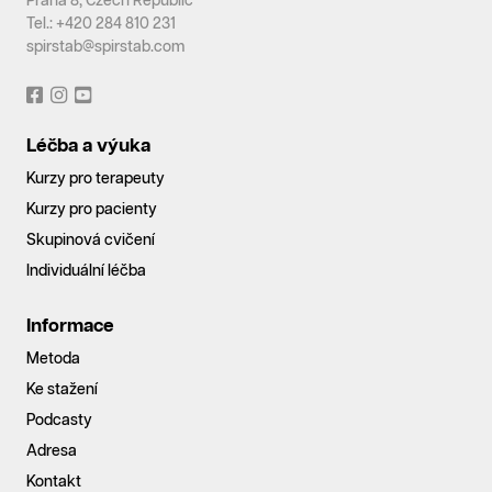
Praha 8, Czech Republic
Tel.: +420 284 810 231
spirstab@spirstab.com
Léčba a výuka
Kurzy pro terapeuty
Kurzy pro pacienty
Skupinová cvičení
Individuální léčba
Informace
Metoda
Ke stažení
Podcasty
Adresa
Kontakt