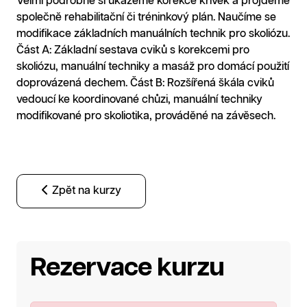
Velmi podrobně si ukážeme korekce křivek a projdeme
společně rehabilitační či tréninkový plán. Naučíme se
modifikace základních manuálních technik pro skoliózu.
Část A: Základní sestava cviků s korekcemi pro
skoliózu, manuální techniky a masáž pro domácí použití
doprovázená dechem. Část B: Rozšířená škála cviků
vedoucí ke koordinované chůzi, manuální techniky
modifikované pro skoliotika, prováděné na závěsech.
Zpět na kurzy
Rezervace kurzu