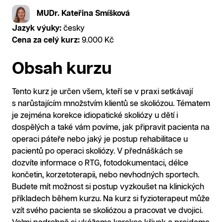
MUDr. Kateřina Smíšková
Jazyk výuky:
česky
Cena za celý kurz:
9.000 Kč
Obsah kurzu
Tento kurz je určen všem, kteří se v praxi setkávají
s narůstajícím množstvím klientů se skoliózou. Tématem
je zejména korekce idiopatické skoliózy u dětí i
dospělých a také vám povíme, jak připravit pacienta na
operaci páteře nebo jaký je postup rehabilitace u
pacientů po operaci skoliózy. V přednáškách se
dozvíte informace o RTG, fotodokumentaci, délce
končetin, korzetoterapii, nebo nevhodných sportech.
Budete mít možnost si postup vyzkoušet na klinických
příkladech během kurzu. Na kurz si fyzioterapeut může
vzít svého pacienta se skoliózou a pracovat ve dvojici.