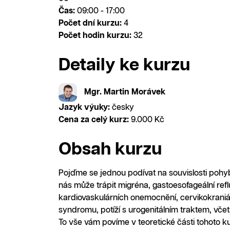
Čas:
09:00 - 17:00
Počet dní kurzu:
4
Počet hodin kurzu:
32
Detaily ke kurzu
Mgr. Martin Morávek
Jazyk výuky:
česky
Cena za celý kurz:
9.000 Kč
Obsah kurzu
Pojďme se jednou podívat na souvislosti pohyb
nás může trápit migréna, gastoesofageální re
kardiovaskulárních onemocnění, cervikokrani
syndromu, potíží s urogenitálním traktem, včetn
To vše vám povíme v teoretické části tohoto k