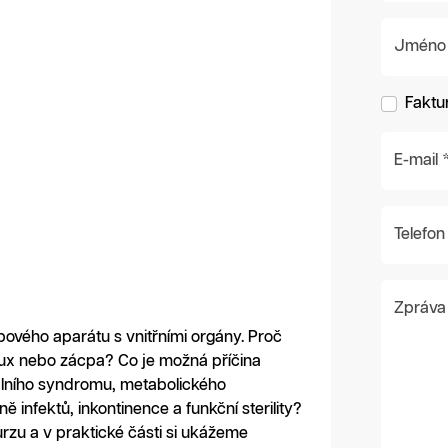
Jméno a 
Faktu
E-mail 
Telefon
Zpráva
ového aparátu s vnitřními orgány. Proč
flux nebo zácpa? Co je možná příčina
álního syndromu, metabolického
ě infektů, inkontinence a funkční sterility?
urzu a v praktické části si ukážeme