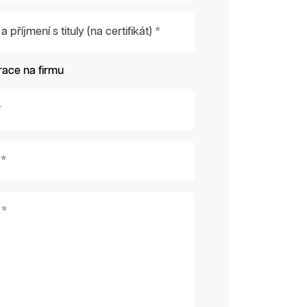
příjmení s tituly (na certifikát) *
race na firmu
*
 *
 *