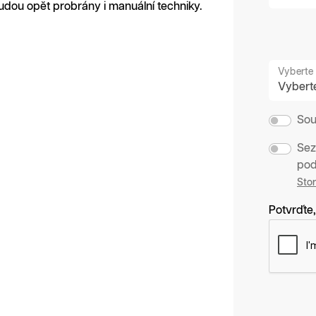
Budou opět probrány i manuální techniky.
Vyberte 
Sou
Sez
pod
Sto
Potvrďte,