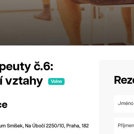
peuty č.6:
Rez
í vztahy
Volno
ce
Jméno
Příjmen
rum Smíšek, Na Úbočí 2250/10, Praha, 182