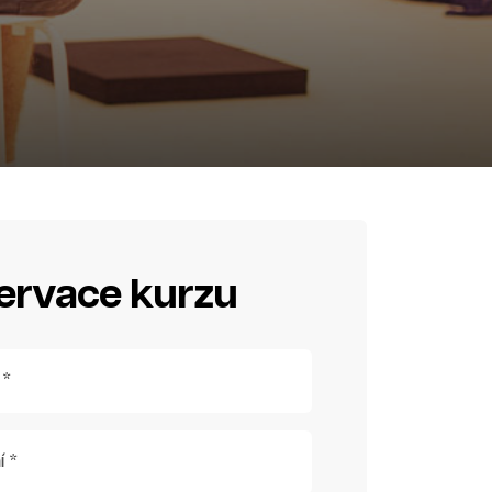
ervace kurzu
 *
í *