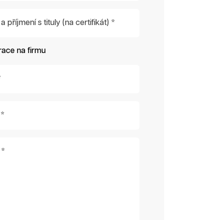
příjmení s tituly (na certifikát) *
race na firmu
*
 *
 *