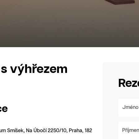
y s výhřezem
Rez
ce
Jméno
Příjmen
rum Smíšek, Na Úbočí 2250/10, Praha, 182