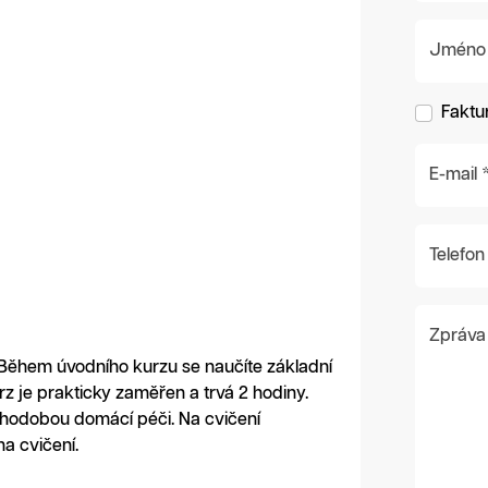
Jméno a 
Faktu
E-mail 
Telefon
Zpráva
 Během úvodního kurzu se naučíte základní
z je prakticky zaměřen a trvá 2 hodiny.
ouhodobou domácí péči. Na cvičení
a cvičení.