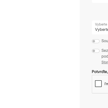
Vyberte 
Sou
Sez
pod
Sto
Potvrďte,