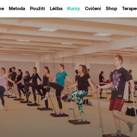
me
Metoda
Použití
Léčba
Kurzy
Cvičení
Shop
Terape