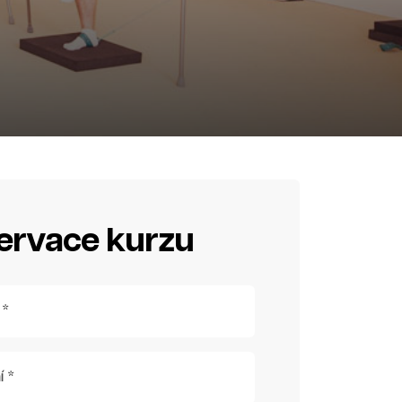
ervace kurzu
 *
í *