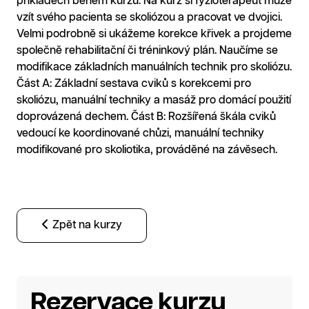
příkladech během kurzu. Na kurz si fyzioterapeut může
vzít svého pacienta se skoliózou a pracovat ve dvojici.
Velmi podrobně si ukážeme korekce křivek a projdeme
společně rehabilitační či tréninkový plán. Naučíme se
modifikace základních manuálních technik pro skoliózu.
Část A: Základní sestava cviků s korekcemi pro
skoliózu, manuální techniky a masáž pro domácí použití
doprovázená dechem. Část B: Rozšířená škála cviků
vedoucí ke koordinované chůzi, manuální techniky
modifikované pro skoliotika, prováděné na závěsech.
Zpět na kurzy
Rezervace kurzu