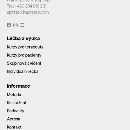
Praha 8, Czech Republic
Tel.: +420 284 810 231
spirstab@spirstab.com
Léčba a výuka
Kurzy pro terapeuty
Kurzy pro pacienty
Skupinová cvičení
Individuální léčba
Informace
Metoda
Ke stažení
Podcasty
Adresa
Kontakt