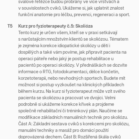
svalové řetězce budou probrány ve více vrstvách a
v souvislostech cviků. Ukážeme si, jak uplatnit znalost
funkční anatomie pro léčbu, prevenci, regeneraci a sport.
T5
Kurz pro fyzioterapeuty č.5: Skolióza
Tento kurz je určen všem, kteří se v praxi setkávají
s narůstajícím množstvím klientů se skoliózou. Tématem
je zejména korekce idiopatické skoliózy u dětí i
dospělých a také vám povíme, jak připravit pacienta na
operaci páteře nebo jaký je postup rehabilitace u
pacientů po operaci skoliózy. V přednáškách se dozvíte
informace o RTG, fotodokumentaci, délce končetin,
korzetoterapii, nebo nevhodných sportech. Budete mít
možnost si postup vyzkoušet na klinických příkladech
během kurzu. Na kurz si fyzioterapeut může vzít svého
pacienta se skoliózou a pracovat ve dvojici. Velmi
podrobně si ukážeme korekce křivek a projdeme
společně rehabilitační či tréninkový plán. Naučíme se
modifikace základních manuálních technik pro skoliózu.
Část A: Základní sestava cviků s korekcemi pro skoliózu,
manuální techniky a masáž pro domácí použití
doprovázená dechem. Část B: Rozšířená škála cviků