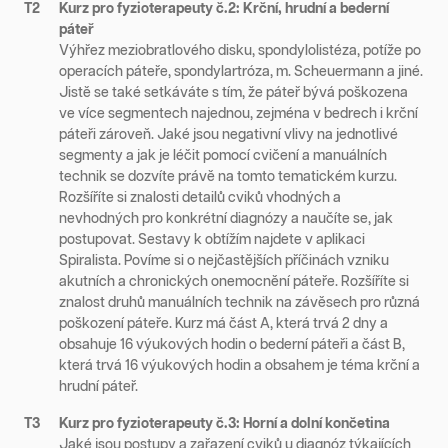
T2
Kurz pro fyzioterapeuty č.2: Krční, hrudní a bederní
páteř
Výhřez meziobratlového disku, spondylolistéza, potíže po
operacích páteře, spondylartróza, m. Scheuermann a jiné.
Jistě se také setkáváte s tím, že páteř bývá poškozena
ve více segmentech najednou, zejména v bedrech i krční
páteři zároveň. Jaké jsou negativní vlivy na jednotlivé
segmenty a jak je léčit pomocí cvičení a manuálních
technik se dozvíte právě na tomto tematickém kurzu.
Rozšíříte si znalosti detailů cviků vhodných a
nevhodných pro konkrétní diagnózy a naučíte se, jak
postupovat. Sestavy k obtížím najdete v aplikaci
Spiralista. Povíme si o nejčastějších příčinách vzniku
akutních a chronických onemocnění páteře. Rozšíříte si
znalost druhů manuálních technik na závěsech pro různá
poškození páteře. Kurz má část A, která trvá 2 dny a
obsahuje 16 výukových hodin o bederní páteři a část B,
která trvá 16 výukových hodin a obsahem je téma krční a
hrudní páteř.
T3
Kurz pro fyzioterapeuty č.3: Horní a dolní končetina
Jaké jsou postupy a zařazení cviků u diagnóz týkajících