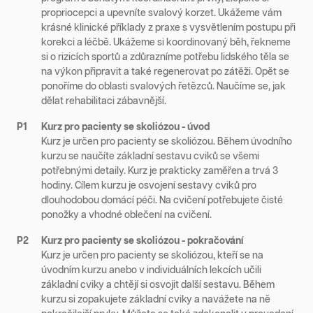
propriocepci a upevníte svalový korzet. Ukážeme vám
krásné klinické příklady z praxe s vysvětlením postupu při
korekci a léčbě. Ukážeme si koordinovaný běh, řekneme
si o rizicích sportů a zdůrazníme potřebu lidského těla se
na výkon připravit a také regenerovat po zátěži. Opět se
ponoříme do oblasti svalových řetězců. Naučíme se, jak
dělat rehabilitaci zábavnější.
P1
Kurz pro pacienty se skoliózou - úvod
Kurz je určen pro pacienty se skoliózou. Během úvodního
kurzu se naučíte základní sestavu cviků se všemi
potřebnými detaily. Kurz je prakticky zaměřen a trvá 3
hodiny. Cílem kurzu je osvojení sestavy cviků pro
dlouhodobou domácí péči. Na cvičení potřebujete čisté
ponožky a vhodné oblečení na cvičení.
P2
Kurz pro pacienty se skoliózou - pokračování
Kurz je určen pro pacienty se skoliózou, kteří se na
úvodním kurzu anebo v individuálních lekcích učili
základní cviky a chtějí si osvojit další sestavu. Během
kurzu si zopakujete základní cviky a navážete na ně