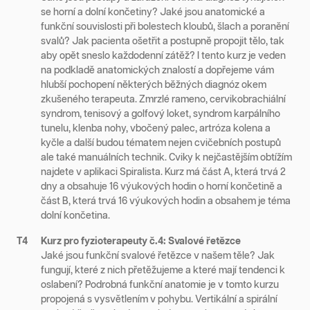
se horní a dolní končetiny? Jaké jsou anatomické a
funkční souvislosti při bolestech kloubů, šlach a poranění
svalů? Jak pacienta ošetřit a postupně propojit tělo, tak
aby opět sneslo každodenní zátěž? I tento kurz je veden
na podkladě anatomických znalostí a dopřejeme vám
hlubší pochopení některých běžných diagnóz okem
zkušeného terapeuta. Zmrzlé rameno, cervikobrachiální
syndrom, tenisový a golfový loket, syndrom karpálního
tunelu, klenba nohy, vbočený palec, artróza kolena a
kyčle a další budou tématem nejen cvičebních postupů
ale také manuálních technik. Cviky k nejčastějším obtížím
najdete v aplikaci Spiralista. Kurz má část A, která trvá 2
dny a obsahuje 16 výukových hodin o horní končetině a
část B, která trvá 16 výukových hodin a obsahem je téma
dolní končetina.
T4
Kurz pro fyzioterapeuty č.4: Svalové řetězce
Jaké jsou funkční svalové řetězce v našem těle? Jak
fungují, které z nich přetěžujeme a které mají tendenci k
oslabení? Podrobná funkční anatomie je v tomto kurzu
propojená s vysvětlením v pohybu. Vertikální a spirální