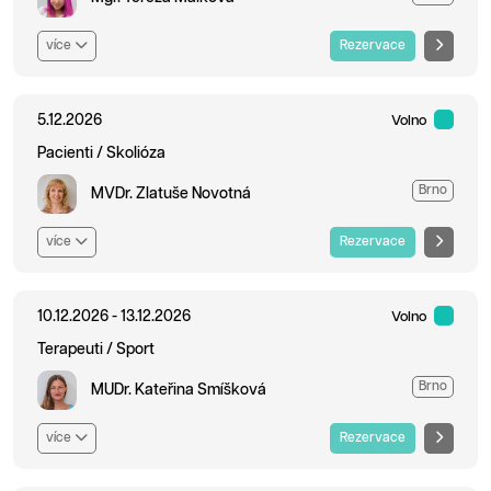
více
Rezervace
5.12.2026
Volno
Pacienti / Skolióza
Brno
MVDr. Zlatuše Novotná
více
Rezervace
10.12.2026 - 13.12.2026
Volno
Terapeuti / Sport
Brno
MUDr. Kateřina Smíšková
více
Rezervace