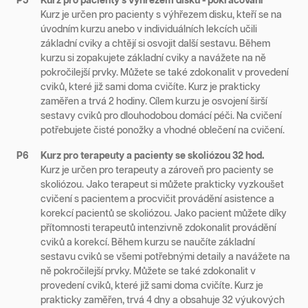
P5
Kurz pro pacienty s výhřezem disku - pokračování
Kurz je určen pro pacienty s výhřezem disku, kteří se na
úvodním kurzu anebo v individuálních lekcích učili
základní cviky a chtějí si osvojit další sestavu. Během
kurzu si zopakujete základní cviky a navážete na ně
pokročilejší prvky. Můžete se také zdokonalit v provedení
cviků, které již sami doma cvičíte. Kurz je prakticky
zaměřen a trvá 2 hodiny. Cílem kurzu je osvojení širší
sestavy cviků pro dlouhodobou domácí péči. Na cvičení
potřebujete čisté ponožky a vhodné oblečení na cvičení.
P6
Kurz pro terapeuty a pacienty se skoliózou 32 hod.
Kurz je určen pro terapeuty a zároveň pro pacienty se
skoliózou. Jako terapeut si můžete prakticky vyzkoušet
cvičení s pacientem a procvičit provádění asistence a
korekcí pacientů se skoliózou. Jako pacient můžete díky
přítomnosti terapeutů intenzivně zdokonalit provádění
cviků a korekcí. Během kurzu se naučíte základní
sestavu cviků se všemi potřebnými detaily a navážete na
ně pokročilejší prvky. Můžete se také zdokonalit v
provedení cviků, které již sami doma cvičíte. Kurz je
prakticky zaměřen, trvá 4 dny a obsahuje 32 výukových