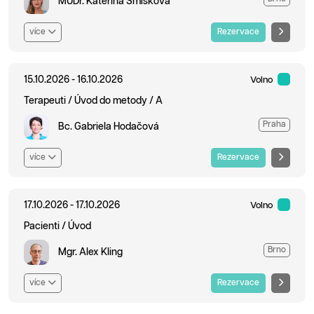
MUDr. Kateřina Smíšková
více
Rezervace
15.10.2026 - 16.10.2026
Volno
Terapeuti / Úvod do metody / A
Praha
Bc. Gabriela Hodačová
více
Rezervace
17.10.2026 - 17.10.2026
Volno
Pacienti / Úvod
Brno
Mgr. Alex Kling
více
Rezervace