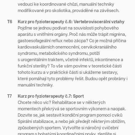
vedoucí ke koordinované chůzi, manuální techniky
modifikované pro skoliotika, prováděné na závěsech.
T6
Kurz pro fyzioterapeuty č.6: Vertebroviscerální vztahy
Pojďme se jednou podívat na souvislosti pohybového
aparátu s vnitřními orgány. Proč nás může trápit migréna,
gastoesofageální reflux nebo zácpa? Co je možná příčina
kardiovaskulárních onemocnění, cervikokraniálního
syndromu, metabolického syndromu, potíží
s urogenitálním traktem, včetně infektů, inkontinence a
funkční sterility? To vše vám povíme v teoretické části
tohoto kurzu a v praktické části si ukážeme sestavy,
které pomáhají tyto problémy řešit. Budou opět probrány i
manuální techniky.
T7
Kurz pro fyzioterapeuty č.7: Sport
Chcete něco víc? Rehabilitace se v některých
momentech překrývá se sportovním výkonem a naopak.
Dozvíte se, jak sestavit kondiční program pomocí cviků
Spirální stabilizace, a nebo jak předejít některým obtížím,
způsobených sportem. Vytvoříte si náročný cvičební
program s bohatými koordinačními prvky, zlepšíte si