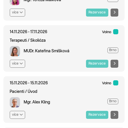
více
Rezervace
14.11.2026 - 17.11.2026
Volno
Terapeuti / Skolióza
Brno
MUDr. Kateřina Smíšková
více
Rezervace
15.11.2026 - 15.11.2026
Volno
Pacienti / Úvod
Brno
Mgr. Alex Kling
více
Rezervace