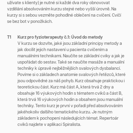
užívate s klienty) je nutné si každé dva roky obnovovat
vzdělání absolvováním kurzu stejné nebo vyšší úrovně. Na
kurzy si s sebou vezměte pohodlné oblečení na cvičení. Cvičí
se bez bot v ponožkách.
T1
Kurz pro fyzioterapeuty č.1: Úvod do metody
V kurzu se dozvíte, jaké jsou základní principy metody a
jak docílit jejich nastavení u pacienta cvičením a
manuálními technikami. Naučíte se základní cviky a jak je
uspořádat do sestav. Také se naučíte masáže a manuální
techniky k úpravě nejběžnějších svalových dysbalancí.
Povíme si o základech anatomie svalových řetězců, které
jsou odpovědné za náš pohyb. Kurz obsahuje praktickou i
teoretickou část. Kurz má část A, která trvá 2 dny a
obsahuje 16 výukových hodin s tématem cviků a část B,
která trvá 16 výukových hodin a obsahem jsou manuální
techniky. Tento kurz je první v pořadí před absolvováním
jakéhokoliv dalšího tematického kurzu. Je nutným
základem k pochopení následujících témat. Repertoár
cviků najdete v aplikaci Spiralista.