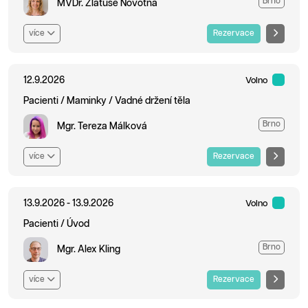
Brno
MVDr. Zlatuše Novotná
více
Rezervace
12.9.2026
Volno
Pacienti / Maminky / Vadné držení těla
Brno
Mgr. Tereza Málková
více
Rezervace
13.9.2026 - 13.9.2026
Volno
Pacienti / Úvod
Brno
Mgr. Alex Kling
více
Rezervace