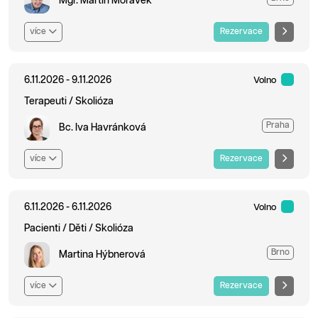
Mgr. Martin Morávek
více
Rezervace
6.11.2026 - 9.11.2026
Volno
Terapeuti / Skolióza
Praha
Bc. Iva Havránková
více
Rezervace
6.11.2026 - 6.11.2026
Volno
Pacienti / Děti / Skolióza
Brno
Martina Hýbnerová
více
Rezervace