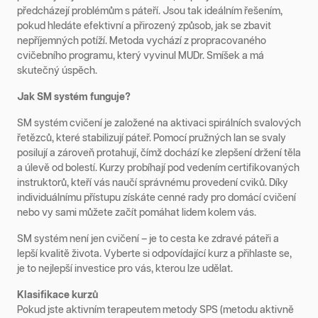
předcházejí problémům s páteří. Jsou tak ideálním řešením,
pokud hledáte efektivní a přirozený způsob, jak se zbavit
nepříjemných potíží. Metoda vychází z propracovaného
cvičebního programu, který vyvinul MUDr. Smíšek a má
skutečný úspěch.
Jak SM systém funguje?
SM systém cvičení je založené na aktivaci spirálních svalových
řetězců, které stabilizují páteř. Pomocí pružných lan se svaly
posilují a zároveň protahují, čímž dochází ke zlepšení držení těla
a úlevě od bolestí. Kurzy probíhají pod vedením certifikovaných
instruktorů, kteří vás naučí správnému provedení cviků. Díky
individuálnímu přístupu získáte cenné rady pro domácí cvičení
nebo vy sami můžete začít pomáhat lidem kolem vás.
SM systém není jen cvičení – je to cesta ke zdravé páteři a
lepší kvalitě života. Vyberte si odpovídající kurz a přihlaste se,
je to nejlepší investice pro vás, kterou lze udělat.
Klasifikace kurzů
Pokud jste aktivním terapeutem metody SPS (metodu aktivně