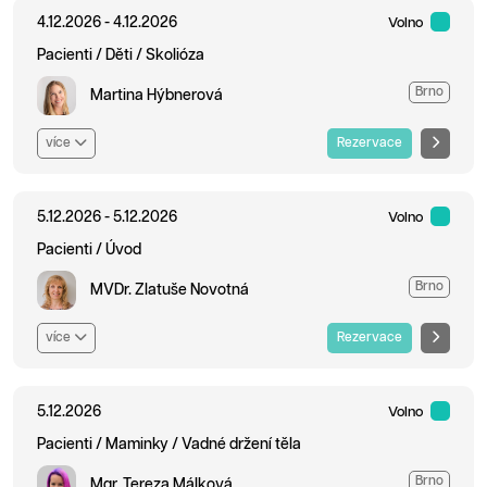
4.12.2026 - 4.12.2026
Volno
Pacienti / Děti / Skolióza
Brno
Martina Hýbnerová
více
Rezervace
5.12.2026 - 5.12.2026
Volno
Pacienti / Úvod
Brno
MVDr. Zlatuše Novotná
více
Rezervace
5.12.2026
Volno
Pacienti / Maminky / Vadné držení těla
Brno
Mgr. Tereza Málková