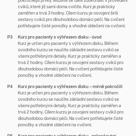
pokročilejší prvky. Můžete se také zdokonalit v provedení
cviků, které již sami doma cvičíte. Kurz je prakticky
zaměřen a trvá 3 hodiny. Cílem kurzu je osvojení širší
sestavy cviků pro dlouhodobou domácí péči. Na cvičení
potřebujete čisté ponožky a vhodné oblečení na cvičení.
P3
Kurz pro pacienty s výhřezem disku - úvod
Kurz je určen pro pacienty s výhřezem disku. Během
úvodního kurzu se naučíte základní sestavu cviků se
všemi potřebnými detaily. Kurz je prakticky zaměřen a
trvá 2 hodiny. Cílem kurzu je osvojení sestavy cviků pro
dlouhodobou domácí péči. Na cvičení potřebujete čisté
ponožky a vhodné oblečení na cvičení.
P4
Kurz pro pacienty s výhřezem disku – mírně pokročilí
Kurz je určen pro pacienty s výhřezem disku. Během
úvodního kurzu se naučíte základní sestavu cviků se
všemi potřebnými detaily. Kurz je prakticky zaměřen a
trvá 2 hodiny. Cílem kurzu je osvojení sestavy cviků pro
dlouhodobou domácí péči. Na cvičení potřebujete čisté
ponožky a vhodné oblečení na cvičení.